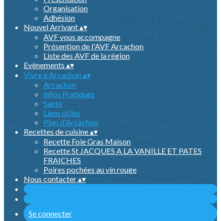
Organisation
Adhésion
Nouvel Arrivant
▴
▾
AVF vous accompagne
Présention de l'AVF Arcachon
Liste des AVF de la région
Evènements
▴
▾
Vivre à Arcachon
▴
▾
Arcachon
Infos Pratiques
Santé
Liens utiles
Plan d'Arcachon
Recettes de cuisine
▴
▾
Recette Foie Gras Maison
Recette St JACQUES A LA VANILLE ET PATES
FRAICHES
Poires pochées au vin rouge
Nous contacter
▴
▾
Se connecter