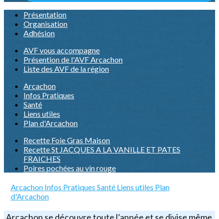
Présentation
Organisation
Adhésion
AVF vous accompagne
Présention de l'AVF Arcachon
Liste des AVF de la région
Arcachon
Infos Pratiques
Santé
Liens utiles
Plan d'Arcachon
Recette Foie Gras Maison
Recette St JACQUES A LA VANILLE ET PATES
FRAICHES
Poires pochées au vin rouge
Arcachon
Infos Pratiques
Santé
Liens utiles
Plan
d'Arcachon
Arcachon se découvre toute l’année et se divise même