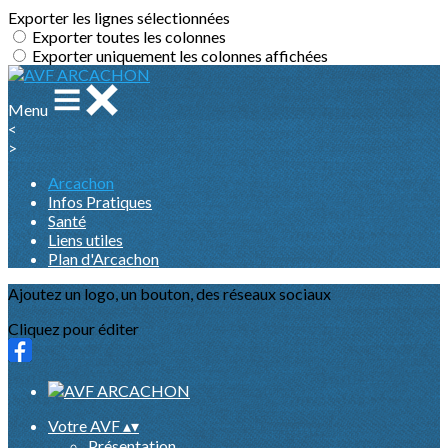
Exporter les lignes sélectionnées
Exporter toutes les colonnes
Exporter uniquement les colonnes affichées
Menu
<
>
Arcachon
Infos Pratiques
Santé
Liens utiles
Plan d'Arcachon
Ajoutez un logo, un bouton, des réseaux sociaux
Cliquez pour éditer
Votre AVF
▴
▾
Présentation