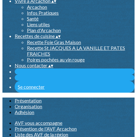
Vivre à Arcachon
▴
▾
Arcachon
Infos Pratiques
Santé
Liens utiles
Plan d'Arcachon
Recettes de cuisine
▴
▾
Recette Foie Gras Maison
Recette St JACQUES A LA VANILLE ET PATES
FRAICHES
Poires pochées au vin rouge
Nous contacter
▴
▾
Se connecter
Présentation
Organisation
Adhésion
AVF vous accompagne
Présention de l'AVF Arcachon
Liste des AVF de la région