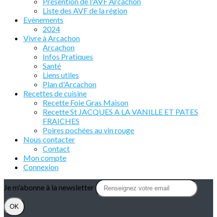
Présention de l'AVF Arcachon
Liste des AVF de la région
Evènements
2024
Vivre à Arcachon
Arcachon
Infos Pratiques
Santé
Liens utiles
Plan d'Arcachon
Recettes de cuisine
Recette Foie Gras Maison
Recette St JACQUES A LA VANILLE ET PATES
FRAICHES
Poires pochées au vin rouge
Nous contacter
Contact
Mon compte
Connexion
Je m'abonne à la newsletter
OK