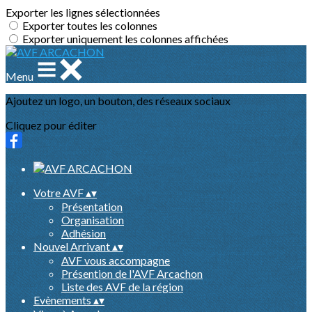
Exporter les lignes sélectionnées
Exporter toutes les colonnes
Exporter uniquement les colonnes affichées
Menu
Ajoutez un logo, un bouton, des réseaux sociaux
Cliquez pour éditer
Votre AVF
▴
▾
Présentation
Organisation
Adhésion
Nouvel Arrivant
▴
▾
AVF vous accompagne
Présention de l'AVF Arcachon
Liste des AVF de la région
Evènements
▴
▾