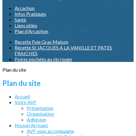
Arcachon
Infos Pratiques
Santé
Liens utiles
Plan d'Arcachon
Recette Foie Gras Maison
Recette St JACQUES A LA VANILLE ET PATES
FRAICHES
Poires pochées au vin rouge
Plan du site
Plan du site
Accueil
Votre AVF
Présentation
Organisation
Adhésion
Nouvel Arrivant
AVF vous accompagne